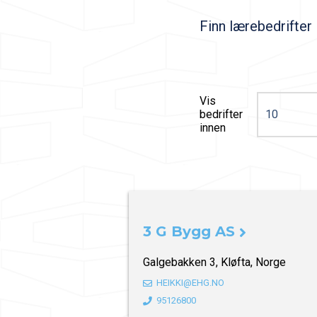
Finn lærebedrifter
Vis
bedrifter
innen
3 G Bygg AS
Galgebakken 3, Kløfta, Norge
HEIKKI@EHG.NO
95126800