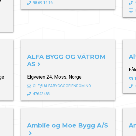
e
98 69 14 16
ALFA BYGG OG VÅTROM
Al
AS
Fål
ge
Elgveien 24, Moss, Norge
OLE@ALFABYGGOGEIENDOM.NO
47642483
Amblie og Moe Bygg A/S
An