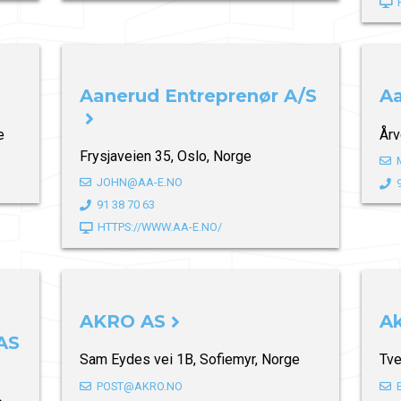
Aanerud Entreprenør A/S
Aa
e
Årv
Frysjaveien 35, Oslo, Norge
JOHN@AA-E.NO
91 38 70 63
HTTPS://WWW.AA-E.NO/
AKRO AS
Ak
AS
Sam Eydes vei 1B, Sofiemyr, Norge
Tve
POST@AKRO.NO