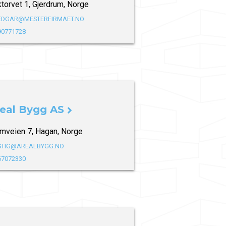
torvet 1, Gjerdrum, Norge
EDGAR@MESTERFIRMAET.NO
90771728
eal Bygg AS
mveien 7, Hagan, Norge
STIG@AREALBYGG.NO
67072330