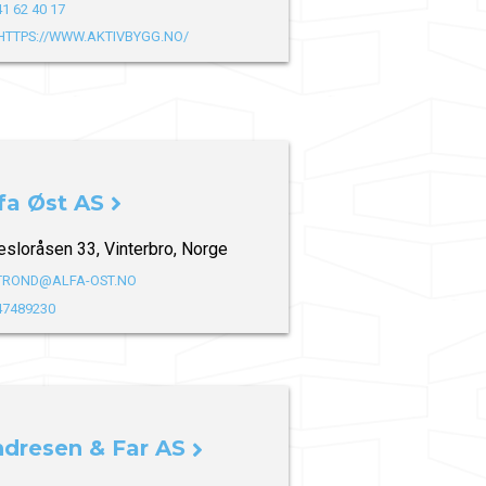
41 62 40 17
HTTPS://WWW.AKTIVBYGG.NO/
fa Øst AS
esloråsen 33, Vinterbro, Norge
TROND@ALFA-OST.NO
47489230
dresen & Far AS