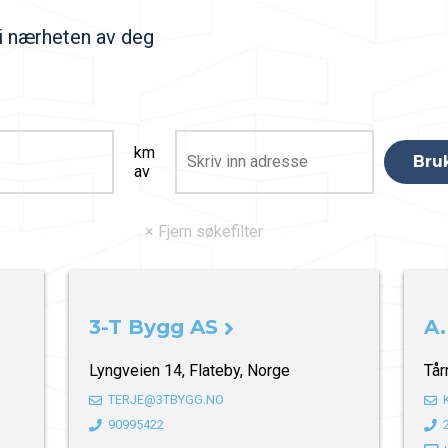
 i nærheten av deg
km
av
3-T Bygg AS
A.
Lyngveien 14, Flateby, Norge
Tår
TERJE@3TBYGG.NO
90995422