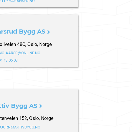
HTTP://AHANSEN.NO
rsrud Bygg AS
ollveien 48C, Oslo, Norge
MO-AARSR@ONLINE.NO
91 13 06 03
tiv Bygg AS
tenveien 152, Oslo, Norge
BJORN@AKTIVBYGG.NO