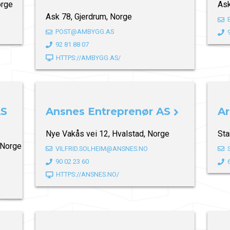
orge
Ask
Ask 78, Gjerdrum, Norge
POST@AMBYGG.AS
92 81 88 07
HTTPS://AMBYGG.AS/
AS
Ansnes Entreprenør AS
Ar
Nye Vakås vei 12, Hvalstad, Norge
Sta
 Norge
VILFRID.SOLHEIM@ANSNES.NO
90 02 23 60
HTTPS://ANSNES.NO/