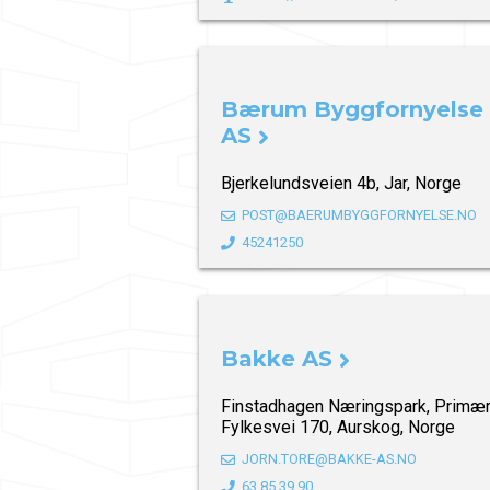
Bærum Byggfornyelse
AS
Bjerkelundsveien 4b, Jar, Norge
POST@BAERUMBYGGFORNYELSE.NO
45241250
Bakke AS
Finstadhagen Næringspark, Primæ
Fylkesvei 170, Aurskog, Norge
JORN.TORE@BAKKE-AS.NO
63 85 39 90