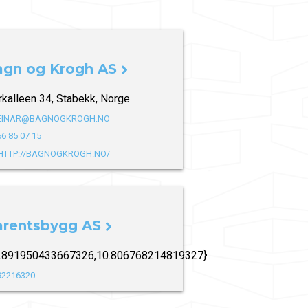
agn og Krogh AS
kalleen 34, Stabekk, Norge
EINAR@BAGNOGKROGH.NO
66 85 07 15
HTTP://BAGNOGKROGH.NO/
arentsbygg AS
9.891950433667326,10.806768214819327}
92216320