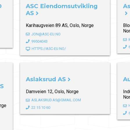
D
ASC Eiendomsutvikling
A
AS
Karihaugveien 89 AS, Oslo, Norge
Bl
No
JON@ASC-EU.NO
99504043
HTTPS://ASC-EU.NO/
Aslaksrud AS
Au
AS
Damveien 12, Oslo, Norge
Ind
No
ASLAKSRUD.AS@GMAIL.COM
rge
22 15 10 60