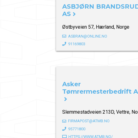
ASBJØRN BRANDSRU
AS
Østbyveien 57, Hærland, Norge
ASBRAN@ONLINE.NO
91169803
Asker
Tømrermesterbedrift 
Slemmestadveien 213D, Vettre, No
FIRMAPOST@ATMB.NO
95771800
HTTPS://WWW.ATMB.NO/