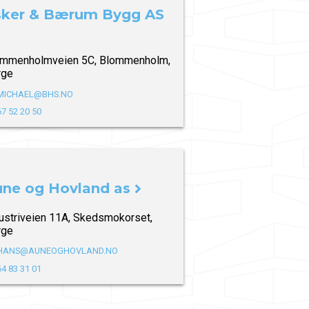
sker & Bærum Bygg AS
ommenholmveien 5C, Blommenholm,
rge
MICHAEL@BHS.NO
67 52 20 50
ne og Hovland as
ustriveien 11A, Skedsmokorset,
rge
HANS@AUNEOGHOVLAND.NO
64 83 31 01