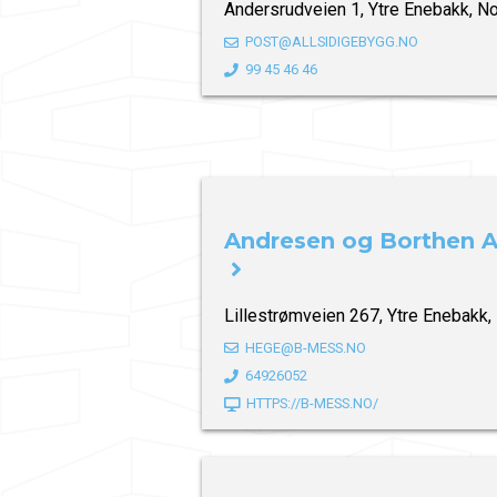
Andersrudveien 1, Ytre Enebakk, N
POST@ALLSIDIGEBYGG.NO
99 45 46 46
Andresen og Borthen 
Lillestrømveien 267, Ytre Enebakk,
HEGE@B-MESS.NO
64926052
HTTPS://B-MESS.NO/