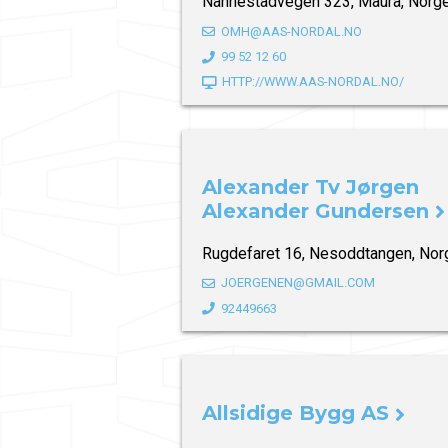
Nannestadvegen 323, Maura, Norg
OMH@AAS-NORDAL.NO
99 52 12 60
HTTP://WWW.AAS-NORDAL.NO/
Alexander Tv Jørgen
Alexander Gundersen
Rugdefaret 16, Nesoddtangen, Nor
JOERGENEN@GMAIL.COM
92449663
Allsidige Bygg AS