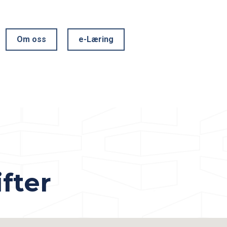
Om oss
e-Læring
fter