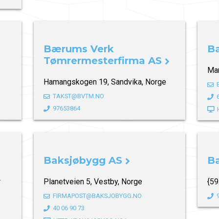
Bærums Verk
B
Tømrermesterfirma AS
Mar
Hamangskogen 19, Sandvika, Norge
TAKST@BVTM.NO
97653864
Baksjøbygg AS
B
r
Planetveien 5, Vestby, Norge
{5
FIRMAPOST@BAKSJOBYGG.NO
40 06 90 73