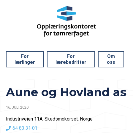
For
For
Om
lærlinger
lærebedrifter
oss
Aune og Hovland as
16. JULI 2020
Industriveien 11A, Skedsmokorset, Norge
64 83 31 01