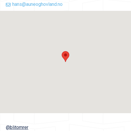
hans@auneoghovland.no
@blitomrer