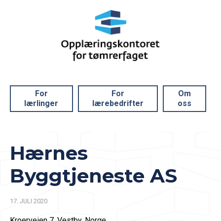
For
For
Om
lærlinger
lærebedrifter
oss
Hærnes
Byggtjeneste AS
17. JULI 2020
Kroerveien 7, Vestby, Norge