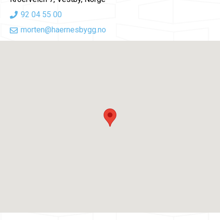
92 04 55 00
morten@haernesbygg.no