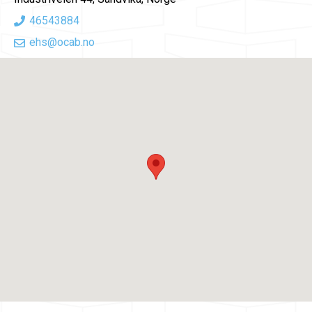
46543884
ehs@ocab.no