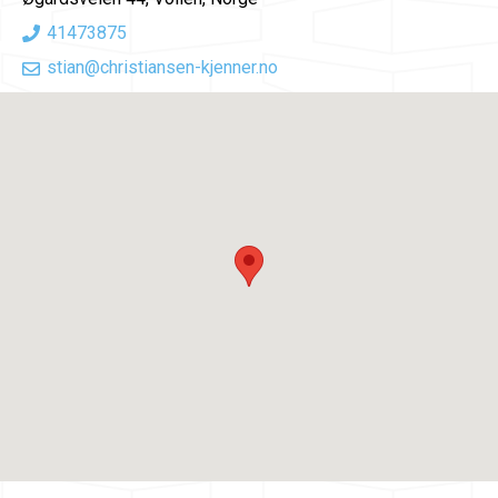
41473875
stian@christiansen-kjenner.no