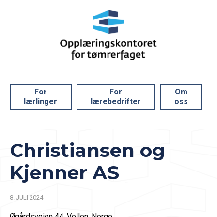
For
For
Om
lærlinger
lærebedrifter
oss
Christiansen og
Kjenner AS
8. JULI 2024
Øgårdsveien 44, Vollen, Norge