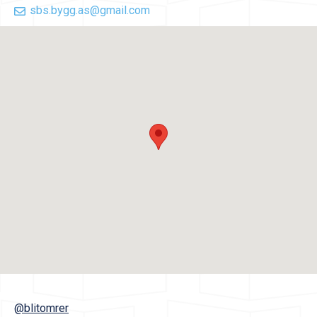
sbs.bygg.as@gmail.com
@blitomrer