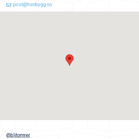
post@hsnbygg.no
@blitomrer