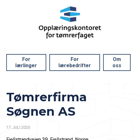
For
For
Om
lærlinger
lærebedrifter
oss
Tømrerfirma
Søgnen AS
17. JULI 2020
Fjellstrandveien 39, Fjellstrand, Norge