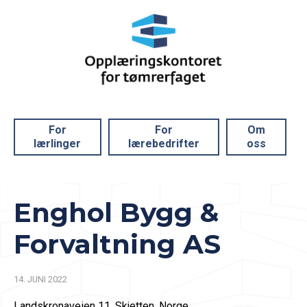
For
For
Om
lærlinger
lærebedrifter
oss
Enghol Bygg &
Forvaltning AS
14. JUNI 2022
Landskronaveien 11, Skjetten, Norge