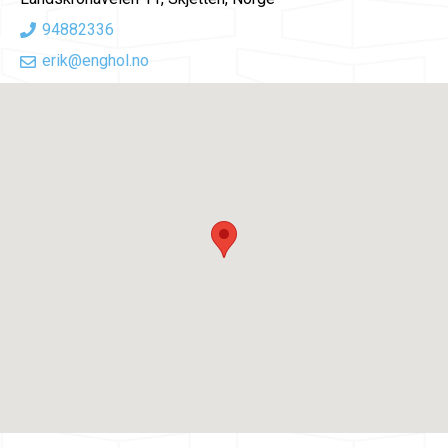
94882336
erik@enghol.no