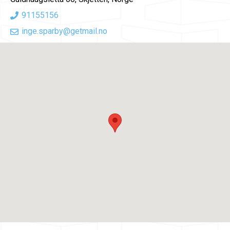
91155156
inge.sparby@getmail.no