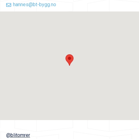
hannes@bt-bygg.no
@blitomrer