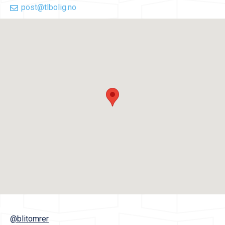
post@tlbolig.no
@blitomrer