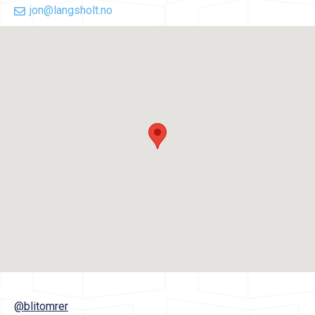
jon@langsholt.no
@blitomrer