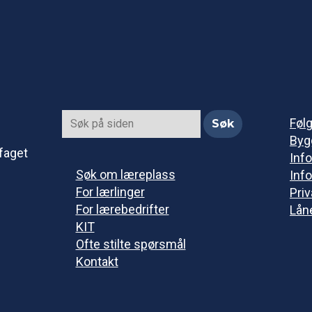
Føl
Byg
faget
Info
Søk om læreplass
Info
For lærlinger
Pri
For lærebedrifter
Lån
KIT
Ofte stilte spørsmål
Kontakt