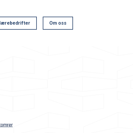
lærebedrifter
Om oss
tomrer