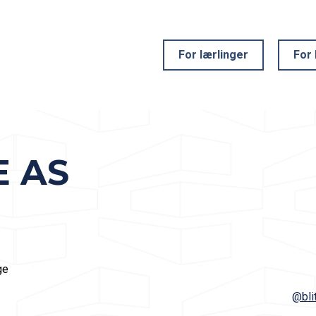
For lærlinger
For 
E AS
ge
@bli