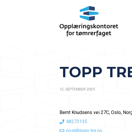
TOPP TR
12. SEPTEMBER 2025
Bernt Knudsens vei 27C, Oslo, Nor
48273135
post@topp-tre.no