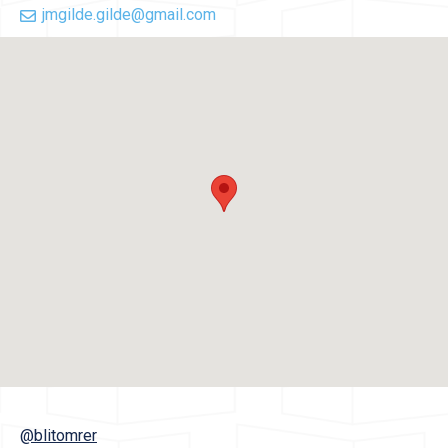
jmgilde.gilde@gmail.com
@blitomrer