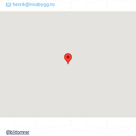
henrik@nivabygg.no
@blitomrer