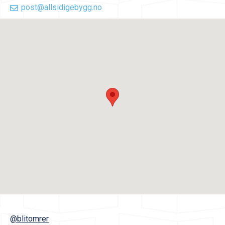
post@allsidigebygg.no
@blitomrer