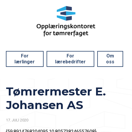
For
For
Om
lærlinger
lærebedrifter
oss
Tømrermester E.
Johansen AS
17. JULI 2020
{59.8914768204095,10.805738246557608}