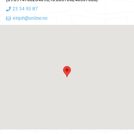
23 34 93 87
einjoh@online.no