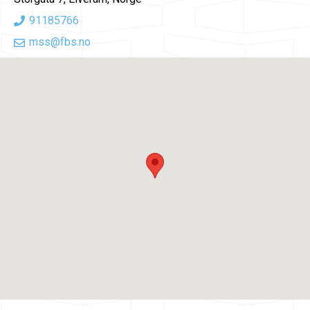
91185766
mss@fbs.no