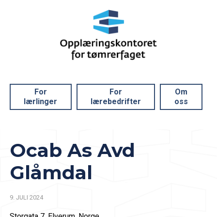
For
For
Om
lærlinger
lærebedrifter
oss
Ocab As Avd
Glåmdal
9. JULI 2024
Storgata 7, Elverum, Norge