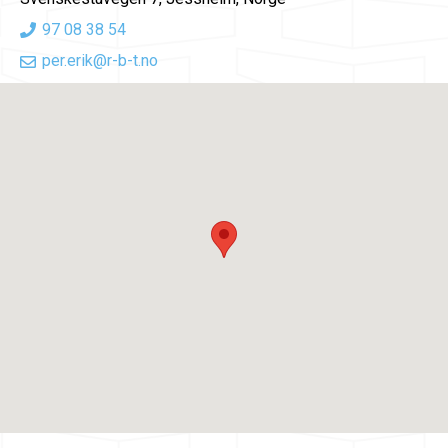
97 08 38 54
per.erik@r-b-t.no