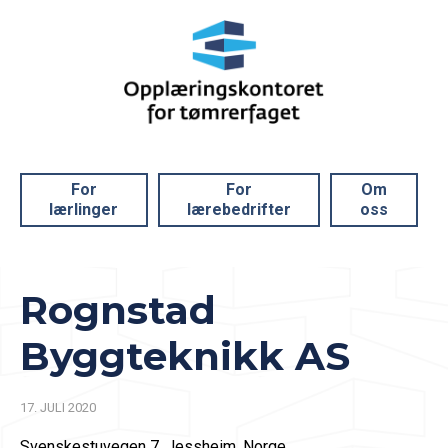
For
For
Om
lærlinger
lærebedrifter
oss
Rognstad
Byggteknikk AS
17. JULI 2020
Svenskestuvegen 7, Jessheim, Norge