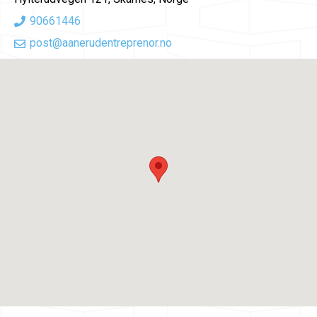
90661446
post@aanerudentreprenor.no