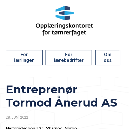
For
For
Om
lærlinger
lærebedrifter
oss
Entreprenør
Tormod Ånerud AS
28. JUNI 2022
Hylterudvegen 121, Skarnes, Norge