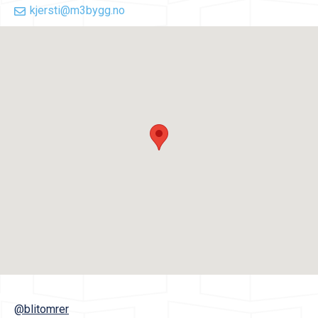
kjersti@m3bygg.no
@blitomrer