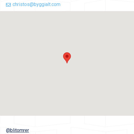
christos@byggialt.com
@blitomrer