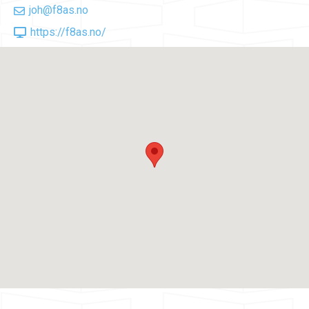
joh@f8as.no
https://f8as.no/