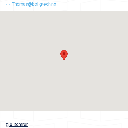
Thomas@boligtech.no
@blitomrer