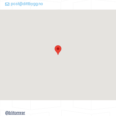
post@dittbygg.no
@blitomrer