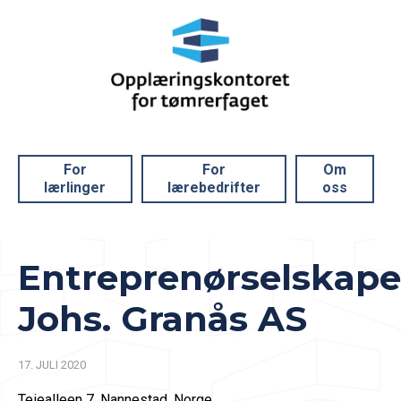
For
For
Om
lærlinger
lærebedrifter
oss
Entreprenørselskape
Johs. Granås AS
17. JULI 2020
Teiealleen 7, Nannestad, Norge