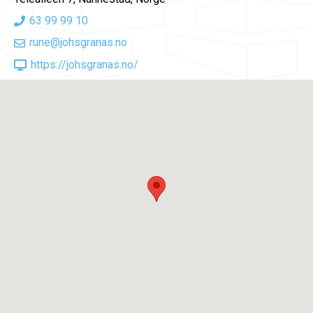
63 99 99 10
rune@johsgranas.no
https://johsgranas.no/