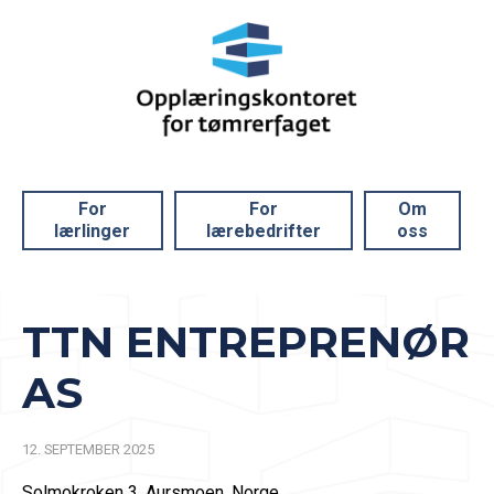
For
For
Om
lærlinger
lærebedrifter
oss
TTN ENTREPRENØR
AS
12. SEPTEMBER 2025
Solmokroken 3, Aursmoen, Norge