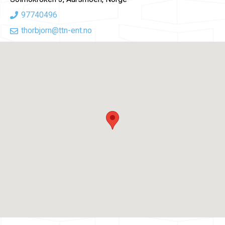
97740496
thorbjorn@ttn-ent.no