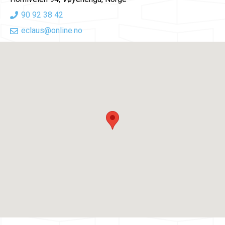
90 92 38 42
eclaus@online.no