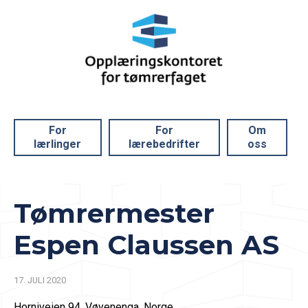
For
For
Om
lærlinger
lærebedrifter
oss
Tømrermester
Espen Claussen AS
17. JULI 2020
Horniveien 94, Vøyenenga, Norge