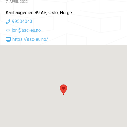
7. APRIL 2022
Karihaugveien 89 AS, Oslo, Norge
99504043
jon@asc-eu.no
https://asc-eu.no/