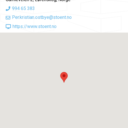
994 65 383
Per.kristian.ostbye@stoent.no
https://www.stoent.no