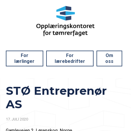
For
For
Om
lærlinger
lærebedrifter
oss
STØ Entreprenør
AS
17. JULI 2020
Gamleveien 2, Lørenskog, Norge