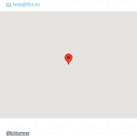
terje@fbs.no
@blitomrer