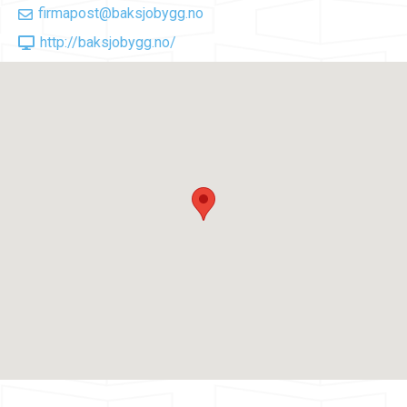
firmapost@baksjobygg.no
http://baksjobygg.no/