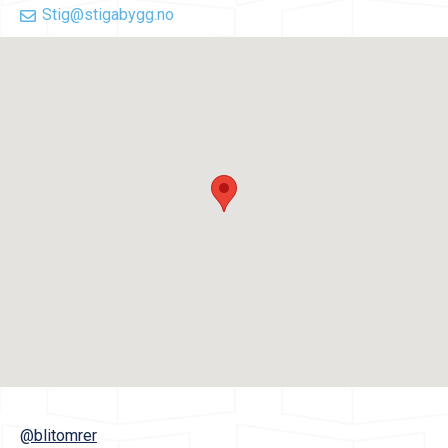
Stig@stigabygg.no
@blitomrer