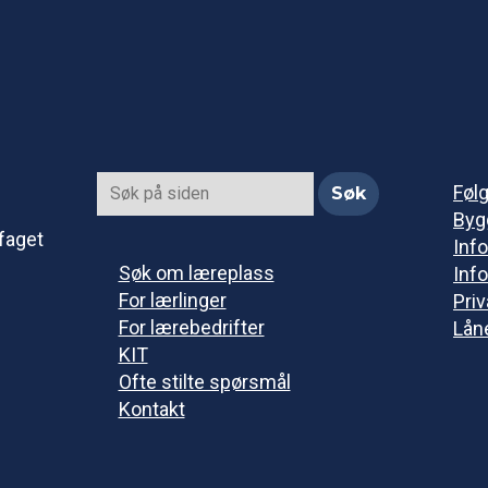
Føl
Byg
faget
Info
Søk om læreplass
Info
For lærlinger
Pri
For lærebedrifter
Lån
KIT
Ofte stilte spørsmål
Kontakt