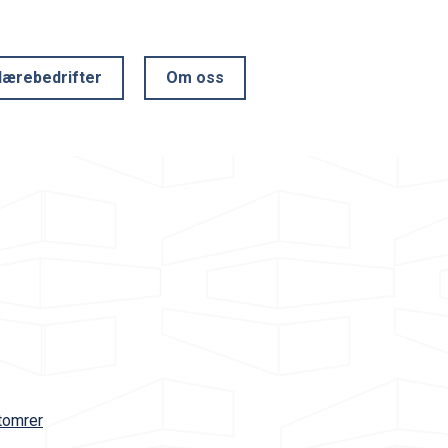
lærebedrifter
Om oss
tomrer