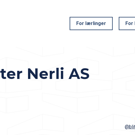
For lærlinger
For 
er Nerli AS
@bli