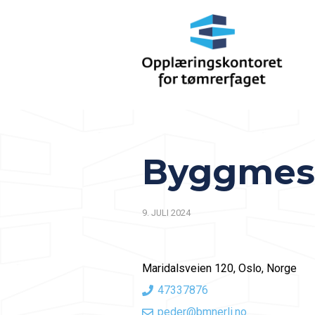
Byggmest
9. JULI 2024
Maridalsveien 120, Oslo, Norge
47337876
peder@bmnerli.no