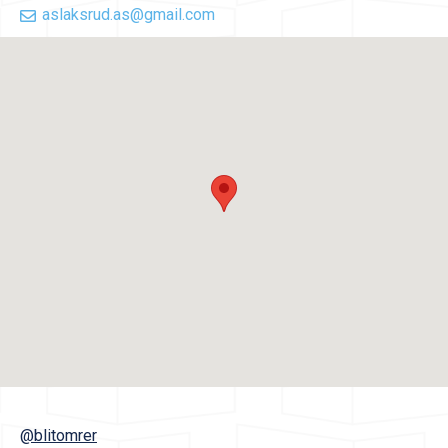
aslaksrud.as@gmail.com
@blitomrer