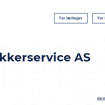
For lærlinger
For 
ekkerservice AS
@bli