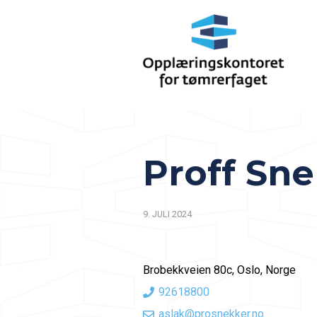
Proff Sn
9. JULI 2024
Brobekkveien 80c, Oslo, Norge
92618800
aslak@prosnekker.no