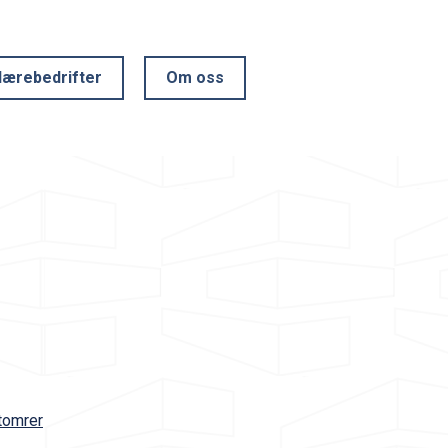
lærebedrifter
Om oss
tomrer