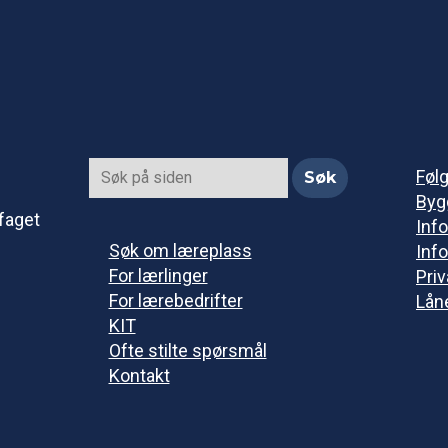
Føl
Byg
faget
Info
Søk om læreplass
Info
For lærlinger
Pri
For lærebedrifter
Lån
KIT
Ofte stilte spørsmål
Kontakt