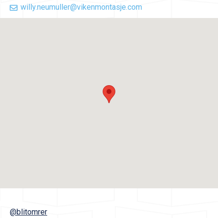
willy.neumuller@vikenmontasje.com
@blitomrer