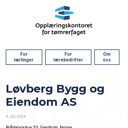
For
For
Om
lærlinger
lærebedrifter
oss
Løvberg Bygg og
Eiendom AS
9. JULI 2024
Brådalsgutua 20, Gjerdrum, Norge