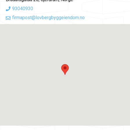
93040930
firmapost@lovbergbyggeiendom.no