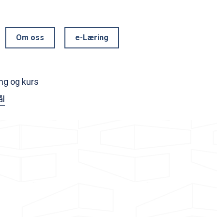
Om oss
e-Læring
ng og kurs
ål