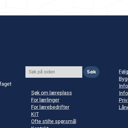
Føl
Byg
faget
Info
Søk om læreplass
Info
For lærlinger
Pri
For lærebedrifter
Lån
KIT
Ofte stilte spørsmål