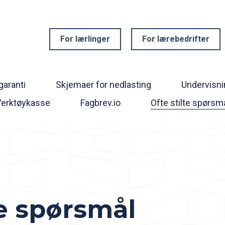
For lærlinger
For lærebedrifter
aranti
Skjemaer for nedlasting
Undervisni
Verktøykasse
Fagbrev.io
Ofte stilte spørsm
te spørsmål