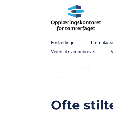
For lærlinger
Læreplassg
Veien til svennebrevet
Ofte stil