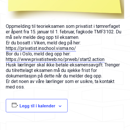
Oppmelding til teorieksamen som privatist i tømrerfaget
er åpent fra 15. januar til 1. februar, fagkode TMF3102. Du
må selv melde deg opp til eksamen.
Er du bosatt i Viken, meld deg på her:
https://privatist.inschool.visma.no/
Bor du i Oslo, meld deg opp her:
https://www.privatistweb.no/prweb/start2.action
Husk lærlinger skal ikke betale eksamensavgift. Trenger
du tilrettelagt eksamen må du sjekke frist for
dokumentasjon på dette når du melder deg opp.
Er det noen av våre lærlinger som er usikre, ta kontakt
med oss.
Legg til i kalender