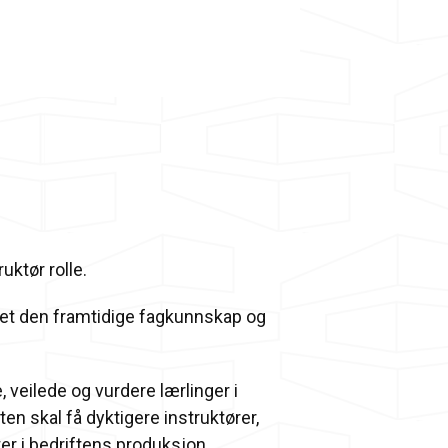
uktør rolle.
livet den framtidige fagkunnskap og
, veilede og vurdere lærlinger i
ten skal få dyktigere instruktører,
er i bedriftens produksjon.