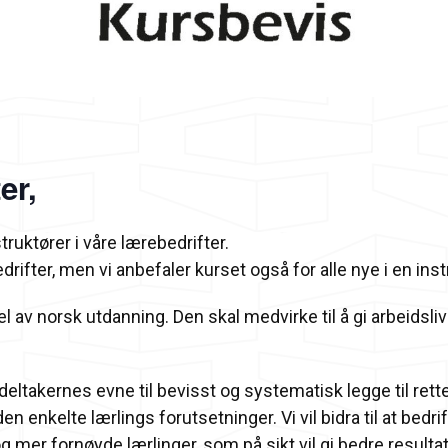
er,
struktører i våre lærebedrifter.
drifter, men vi anbefaler kurset også for alle nye i en instr
del av norsk utdanning. Den skal medvirke til å gi arbeids
deltakernes evne til bevisst og systematisk legge til rette
n enkelte lærlings forutsetninger. Vi vil bidra til at bedrif
 mer fornøyde lærlinger, som på sikt vil gi bedre resultat