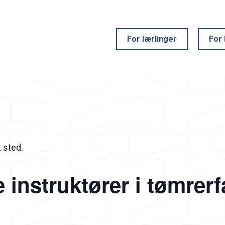
For lærlinger
For 
 sted.
e instruktører i tømrer