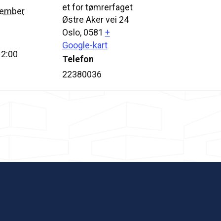
et for tømrerfaget
tember
Østre Aker vei 24
Oslo
,
0581
+
Google-kart
12:00
Telefon
22380036