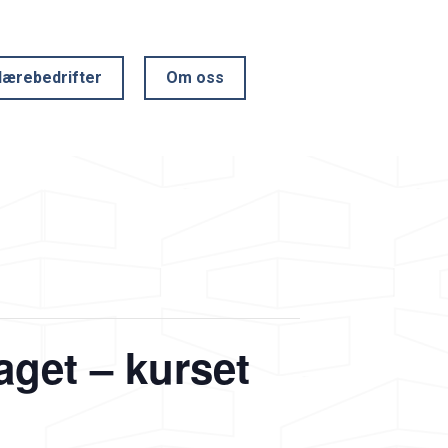
lærebedrifter
Om oss
faget – kurset