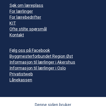
Søk om læreplass
For lærlinger
For lærebedrifter
KIT
Ofte stilte spørsmål
Kontakt
Følg oss på Facebook
Byggmesterforbundet Region Øst
Informasjon til lærlinger i Akershus
Informasjon til lærlinger i Oslo
Privatistweb
Lånekassen
Denne siden bruker