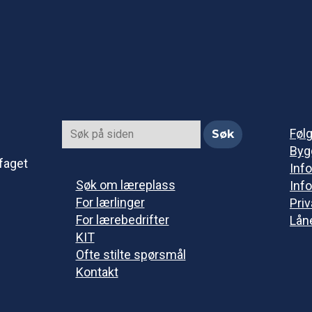
Føl
Byg
faget
Info
Søk om læreplass
Info
For lærlinger
Pri
For lærebedrifter
Lån
KIT
Ofte stilte spørsmål
Kontakt