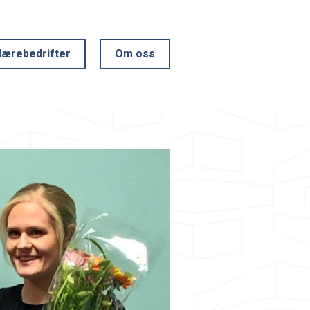
lærebedrifter
Om oss