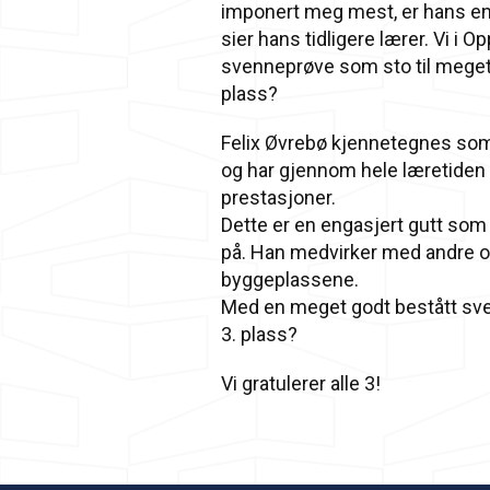
imponert meg mest, er hans eng
sier hans tidligere lærer. Vi i 
svenneprøve som sto til meget g
plass?
Felix Øvrebø kjennetegnes som 
og har gjennom hele læretiden a
prestasjoner.
Dette er en engasjert gutt som 
på. Han medvirker med andre ord
byggeplassene.
Med en meget godt bestått sve
3. plass?
Vi gratulerer alle 3!