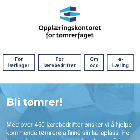
For
For
Om
e-
lærlinger
lærebedrifter
oss
Læring
Bli tømrer!
Med over 450 lærebedrifter ønsker vi å hjelpe
kommende tømrere å finne sin læreplass. Her